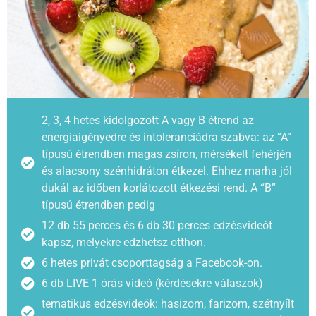
2, 3, 4 hetes kidolgozott A vagy B étrend az
energiaigényedre és intoleranciádra szabva: az “A”
típusú étrendben magas zsíron, mérsékelt fehérjén
és alacsony szénhidráton étkezel. Ehhez marha jól
dukál az időben korlátozott étkezési rend. A “B”
típusú étrendben pedig
12 db 55 perces és 6 db 30 perces edzésvideót
kapsz, melyekre edzhetsz otthon.
6 hetes privát csoporttagság a Facebook-on.
6 db LIVE 1 órás videó (kérdésekre válaszok)
tematikus edzésvideók: hasizom, farizom, szétnyílt