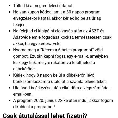
Töltsd ki a megrendelési űrlapot
Ha van kupon kódod, amit a 30 napos program
elvégzésekor kaptál, akkor kérlek írd be az űrlap
tetején.
Ne felejtsd el kipipálni elolvasás után az ÁSZF és
Adatvédelem elfogadása kockát, természetesen csak
akkor, ha egyetértesz vele.
Nyomd meg a “Kérem a 6 hetes programot” zöld
gombot. Ezután kapni fogsz egy e-mail-t, amelyben
lesz egy link, melyre rákattintva letöltheted a
díjbekérődet.
Kérlek, hogy 8 napon belül a díjbekérőn lévő
bankszámlaszámra utald át a számla ellenértékét.
Utalásod beérkezése után elküldöm a végszámládat
email-ben.
A program 2020. június 22-ke után indul, akkor fogom
elküldeni a programot!
Csak átutalással lehet fizetni?