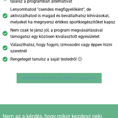
találsz a programban alternatívát
Lenyomhatod "csendes megfigyelőként", de
aktivizálhatod is magad és bevállalhatsz kihívásokat,
melyeket ha megnyersz értékes sportkiegészítőket kapsz
Nem csak te jársz jól, a program megvásárlásával
támogatsz egy közösen kiválasztott egyesületet.
Választhatsz, hogy fogyni, izmosodni vagy éppen hízni
szeretnél
Rengeteget tanulsz a saját testedről 🙂
Részt akarok venni a 6 hetes programon!
Nem az a kérdés, hogy mikor kezdesz neki,