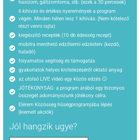
hasizom, gátizomtorna, stb. (ezek a 30 percesek)
6 kihívás és értékes nyeremények a program
végén. Minden héten lesz 1 kihívás. (Nem kötelező
részt venni rajta)
kiegészítő receptek (10 db édesség recept)
mobilra menthető edzőtermi edzésterv (kezdő,
haladó)
folyamatos segítség és támogatás
gyakorlatok helyes kivitelezéséről oktató anyag
az utolsó LIVE videó egy közös edzés 🙂
JÓTÉKONYSÁG: a program árából egy bizonyos
összeget adományozunk jótékony célra.
Elérem Közösség hűségprogramjába lépés
(kiemelt akciók)
Jól hangzik ugye?