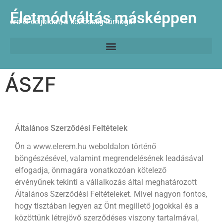
Életmódváltás másképpen
érd el céljaidat, a közösség támogat
ÁSZF
Általános Szerződési Feltételek
Ön a www.elerem.hu weboldalon történő
böngészésével, valamint megrendelésének leadásával
elfogadja, önmagára vonatkozóan kötelező
érvényűnek tekinti a vállalkozás által meghatározott
Általános Szerződési Feltételeket. Mivel nagyon fontos,
hogy tisztában legyen az Önt megillető jogokkal és a
közöttünk létrejövő szerződéses viszony tartalmával,