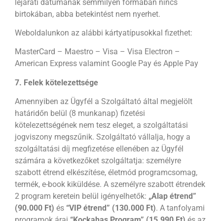
lejárati dátumának semmilyen formában nincs
birtokában, abba betekintést nem nyerhet.
Weboldalunkon az alábbi kártyatípusokkal fizethet:
MasterCard – Maestro – Visa – Visa Electron –
American Express valamint Google Pay és Apple Pay
7. Felek kötelezettsége
Amennyiben az Ügyfél a Szolgáltató által megjelölt
határidőn belül (8 munkanap) fizetési
kötelezettségének nem tesz eleget, a szolgáltatási
jogviszony megszűnik. Szolgáltató vállalja, hogy a
szolgáltatási díj megfizetése ellenében az Ügyfél
számára a következőket szolgáltatja: személyre
szabott étrend elkészítése, életmód programcsomag,
termék, e-book kiküldése. A személyre szabott étrendek
2 program keretein belül igényelhetők:
„Alap étrend”
(90.000 Ft)
és
“VIP étrend” (130.000 Ft)
. A tanfolyami
programok árai
“Kockahas Program” (15.990 Ft)
és az