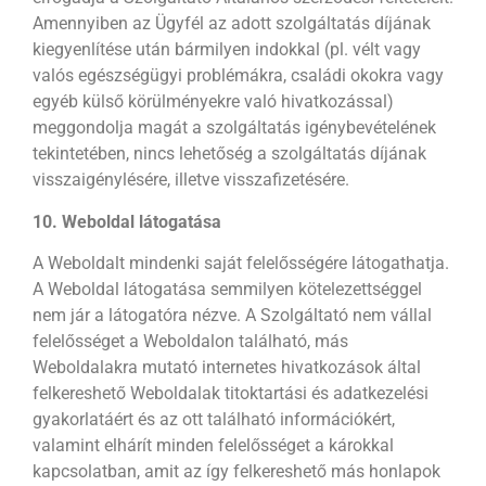
Amennyiben az Ügyfél az adott szolgáltatás díjának
kiegyenlítése után bármilyen indokkal (pl. vélt vagy
valós egészségügyi problémákra, családi okokra vagy
egyéb külső körülményekre való hivatkozással)
meggondolja magát a szolgáltatás igénybevételének
tekintetében, nincs lehetőség a szolgáltatás díjának
visszaigénylésére, illetve visszafizetésére.
10. Weboldal látogatása
A Weboldalt mindenki saját felelősségére látogathatja.
A Weboldal látogatása semmilyen kötelezettséggel
nem jár a látogatóra nézve. A Szolgáltató nem vállal
felelősséget a Weboldalon található, más
Weboldalakra mutató internetes hivatkozások által
felkereshető Weboldalak titoktartási és adatkezelési
gyakorlatáért és az ott található információkért,
valamint elhárít minden felelősséget a károkkal
kapcsolatban, amit az így felkereshető más honlapok