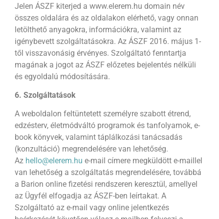
Jelen ÁSZF kiterjed a www.elerem.hu domain név
összes oldalára és az oldalakon elérhető, vagy onnan
letölthető anyagokra, információkra, valamint az
igénybevett szolgáltatásokra. Az ÁSZF 2016. május 1-
től visszavonásig érvényes. Szolgáltató fenntartja
magának a jogot az ÁSZF előzetes bejelentés nélküli
és egyoldalú módosítására.
6. Szolgáltatások
A weboldalon feltüntetett személyre szabott étrend,
edzésterv, életmódváltó programok és tanfolyamok, e-
book könyvek, valamint táplálkozási tanácsadás
(konzultáció) megrendelésére van lehetőség.
Az
hello@elerem.hu
e-mail címere megküldött e-maillel
van lehetőség a szolgáltatás megrendelésére, továbbá
a Barion online fizetési rendszeren keresztül, amellyel
az Ügyfél elfogadja az ÁSZF-ben leírtakat. A
Szolgáltató az e-mail vagy online jelentkezés