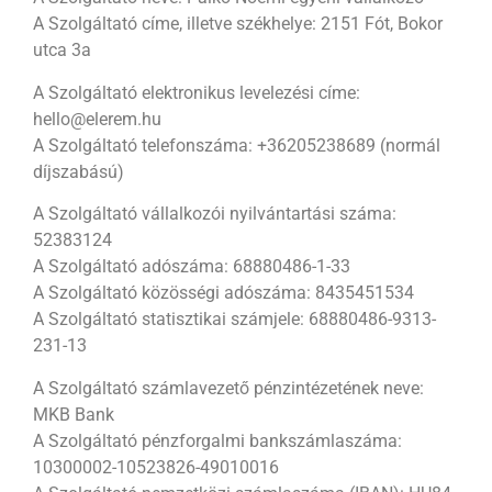
A Szolgáltató címe, illetve székhelye: 2151 Fót, Bokor
utca 3a
A Szolgáltató elektronikus levelezési címe:
hello@elerem.hu
A Szolgáltató telefonszáma: +
36205238689
(normál
díjszabású)
A Szolgáltató vállalkozói nyilvántartási száma:
52383124
A Szolgáltató adószáma: 68880486-1-33
A Szolgáltató közösségi adószáma: 8435451534
A Szolgáltató statisztikai számjele: 68880486-9313-
231-13
A Szolgáltató számlavezető pénzintézetének neve:
MKB Bank
A Szolgáltató pénzforgalmi bankszámlaszáma:
10300002-10523826-49010016