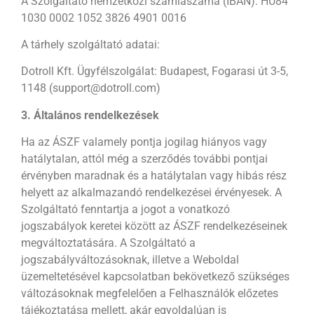
A Szolgáltató nemzetközi számlaszáma (IBAN): HU84
1030 0002 1052 3826 4901 0016
A tárhely szolgáltató adatai:
Dotroll Kft. Ügyfélszolgálat: Budapest, Fogarasi út 3-5,
1148 (support@dotroll.com)
3. Általános rendelkezések
Ha az ÁSZF valamely pontja jogilag hiányos vagy
hatálytalan, attól még a szerződés további pontjai
érvényben maradnak és a hatálytalan vagy hibás rész
helyett az alkalmazandó rendelkezései érvényesek. A
Szolgáltató fenntartja a jogot a vonatkozó
jogszabályok keretei között az ÁSZF rendelkezéseinek
megváltoztatására. A Szolgáltató a
jogszabályváltozásoknak, illetve a Weboldal
üzemeltetésével kapcsolatban bekövetkező szükséges
változásoknak megfelelően a Felhasználók előzetes
tájékoztatása mellett, akár egyoldalúan is