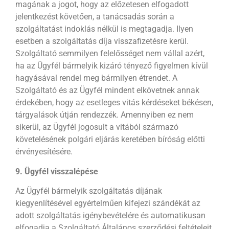
magának a jogot, hogy az előzetesen elfogadott
jelentkezést követően, a tanácsadás során a
szolgáltatást indoklás nélkül is megtagadja. Ilyen
esetben a szolgáltatás díja visszafizetésre kerül.
Szolgáltató semmilyen felelősséget nem vállal azért,
ha az Ügyfél bármelyik kizáró tényező figyelmen kívül
hagyásával rendel meg bármilyen étrendet. A
Szolgáltató és az Ügyfél mindent elkövetnek annak
érdekében, hogy az esetleges vitás kérdéseket békésen,
tárgyalások útján rendezzék. Amennyiben ez nem
sikerül, az Ügyfél jogosult a vitából származó
követelésének polgári eljárás keretében bíróság előtti
érvényesítésére.
9. Ügyfél visszalépése
Az Ügyfél bármelyik szolgáltatás díjának
kiegyenlítésével egyértelműen kifejezi szándékát az
adott szolgáltatás igénybevételére és automatikusan
elfogadja a Szolgáltató Általános szerződési feltételeit.