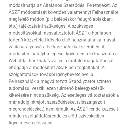
módosíthatja az Általános Szerződési Feltételeket. Az
ÁSZF módosítását követően valamennyi Felhasználót
megfelelő módon (pl.: belépéskor felugró ablakban,
stb.) tájékoztatni szükséges. A szükséges
módosításokkal megváltoztatott ÁSZF a honlapon
történő közzétételt követő első használat alkalmával
válik hatályossá a Felhasználókkal szemben. A
módosítás hatályba lépését követően a Felhasználó a
Weboldal használatával és a ráutaló magatartással
elfogadja a módosított ÁSZF-ben foglaltakat. A
szolgáltatások további igénybevételével a
Felhasználók a megváltozott Szabályzatot szintén
tudomásul veszik, ezen túlmenő beleegyezésük
kikérésére nincs szükség. Az esetleges változtatások a
már addig létrejött szerződéseket (visszaigazolt
megrendeléseket) nem érintik. Az ÁSZF rendelkezéseit
minden szolgáltatásrendelés előtt szíveskedjen
figyelmesen elolvasni!