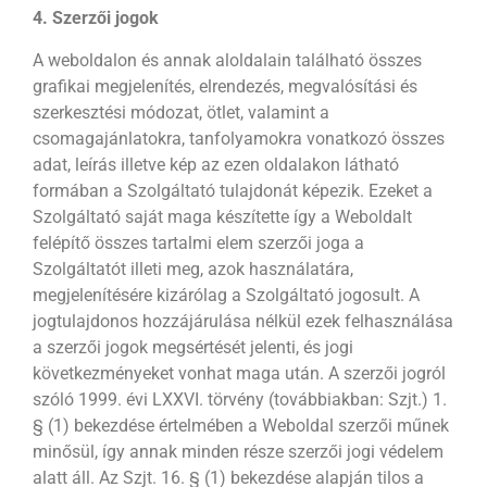
4. Szerzői jogok
A weboldalon és annak aloldalain található összes
grafikai megjelenítés, elrendezés, megvalósítási és
szerkesztési módozat, ötlet, valamint a
csomagajánlatokra, tanfolyamokra vonatkozó összes
adat, leírás illetve kép az ezen oldalakon látható
formában a Szolgáltató tulajdonát képezik. Ezeket a
Szolgáltató saját maga készítette így a Weboldalt
felépítő összes tartalmi elem szerzői joga a
Szolgáltatót illeti meg, azok használatára,
megjelenítésére kizárólag a Szolgáltató jogosult. A
jogtulajdonos hozzájárulása nélkül ezek felhasználása
a szerzői jogok megsértését jelenti, és jogi
következményeket vonhat maga után. A szerzői jogról
szóló 1999. évi LXXVI. törvény (továbbiakban: Szjt.) 1.
§ (1) bekezdése értelmében a Weboldal szerzői műnek
minősül, így annak minden része szerzői jogi védelem
alatt áll. Az Szjt. 16. § (1) bekezdése alapján tilos a