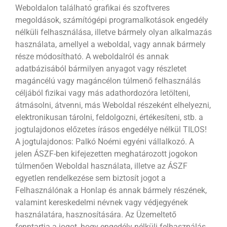
Weboldalon található grafikai és szoftveres
megoldások, számítógépi programalkotások engedély
nélküli felhasználása, illetve bármely olyan alkalmazás
használata, amellyel a weboldal, vagy annak bármely
része módosítható. A weboldalról és annak
adatbázisából bármilyen anyagot vagy részletet
magáncélú vagy magáncélon túlmenő felhasználás
céljából fizikai vagy más adathordozóra letölteni,
átmásolni, átvenni, más Weboldal részeként elhelyezni,
elektronikusan tárolni, feldolgozni, értékesíteni, stb. a
jogtulajdonos előzetes írásos engedélye nélkül TILOS!
A jogtulajdonos: Palkó Noémi egyéni vállalkozó. A
jelen ÁSZF-ben kifejezetten meghatározott jogokon
túlmenően Weboldal használata, illetve az ÁSZF
egyetlen rendelkezése sem biztosít jogot a
Felhasználónak a Honlap és annak bármely részének,
valamint kereskedelmi névnek vagy védjegyének
használatára, hasznosítására. Az Üzemeltető
fenntartja a jogot, hogy engedély nélküli felhasználás