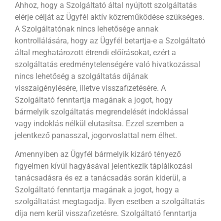
Ahhoz, hogy a Szolgáltató által nyújtott szolgáltatás
elérje célját az Ügyfél aktív közreműködése szükséges.
A Szolgáltatónak nincs lehetősége annak
kontrollálására, hogy az Ügyfél betartja-e a Szolgáltató
által meghatározott étrendi előírásokat, ezért a
szolgáltatás eredménytelenségére való hivatkozással
nincs lehetőség a szolgáltatás díjának
visszaigénylésére, illetve visszafizetésére. A
Szolgáltató fenntartja magának a jogot, hogy
bármelyik szolgáltatás megrendelését indoklással
vagy indoklás nélkül elutasítsa. Ezzel szemben a
jelentkező panasszal, jogorvoslattal nem élhet.
Amennyiben az Ügyfél bármelyik kizáró tényező
figyelmen kívül hagyásával jelentkezik táplálkozási
tanácsadásra és ez a tanácsadás során kiderül, a
Szolgáltató fenntartja magának a jogot, hogy a
szolgáltatást megtagadja. Ilyen esetben a szolgáltatás
díja nem kerül visszafizetésre. Szolgáltató fenntartja