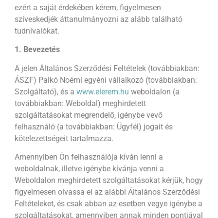
ezért a saját érdekében kérem, figyelmesen
szíveskedjék áttanulmányozni az alább található
tudnivalókat.
1. Bevezetés
A jelen Általános Szerződési Feltételek (továbbiakban:
ÁSZF) Palkó Noémi egyéni vállalkozó (továbbiakban:
Szolgáltató), és a
www.elerem.hu
weboldalon (a
továbbiakban: Weboldal) meghirdetett
szolgáltatásokat megrendelő, igénybe vevő
felhasználó (a továbbiakban: Ügyfél) jogait és
kötelezettségeit tartalmazza.
Amennyiben Ön felhasználója kíván lenni a
weboldalnak, illetve igénybe kívánja venni a
Weboldalon meghirdetett szolgáltatásokat kérjük, hogy
figyelmesen olvassa el az alábbi Általános Szerződési
Feltételeket, és csak abban az esetben vegye igénybe a
szolgáltatásokat, amennyiben annak minden pontjával