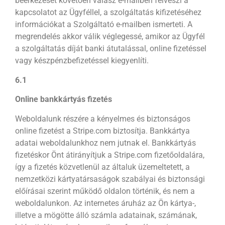
beérkezését követően válasz e-mailben felveszi a
kapcsolatot az Ügyféllel, a szolgáltatás kifizetéséhez
információkat a Szolgáltató e-mailben ismerteti. A
megrendelés akkor válik véglegessé, amikor az Ügyfél
a szolgáltatás díját banki átutalással, online fizetéssel
vagy készpénzbefizetéssel kiegyenlíti.
6.1
Online bankkártyás fizetés
Weboldalunk részére a kényelmes és biztonságos
online fizetést a Stripe.com biztosítja. Bankkártya
adatai weboldalunkhoz nem jutnak el. Bankkártyás
fizetéskor Önt átirányítjuk a Stripe.com fizetőoldalára,
így a fizetés közvetlenül az általuk üzemeltetett, a
nemzetközi kártyatársaságok szabályai és biztonsági
előírásai szerint működő oldalon történik, és nem a
weboldalunkon. Az internetes áruház az Ön kártya-,
illetve a mögötte álló számla adatainak, számának,