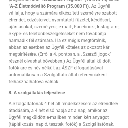
“A-Z Életmódváltó Program (35.000 Ft)
. Az Ügyfél
vállalja, hogy a számára elkészített személyre szabott
étrendet, edzéstervet, nyomtatott füzetet, kérdősort,
ajánlásokat, személyes-, e-mail-, Facebook-, Instagram-,
Skype- és telefonbeszélgetéseket nem továbbítja
harmadik fél számára. Ha ez mégis megtörténik,
abban az esetben az Ügyfél köteles az okozott kár
megtérítésére. (Erről a 4. pontban, a „Szerzői jogok”
résznél olvashat bővebben.) Az Ügyfél által küldött
fotók arc és név nélkül, az ÁSZF elfogadásával
automatikusan a Szolgáltató által referenciaként
felhasználhatóvá válnak.
8. A szolgáltatás teljesítése
A Szolgáltatónak 4 hét áll rendelkezésére az étrendterv
átadására, a 4 hét első napja az a nap, amikor az
Ügyfél megküldött e-mailben minden kért anyagot
(táplálkozási napló, tesztek, fotók) a Szolgáltatónak.