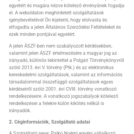
egyetért és magára nézve kötelező érvényűnek fogadja
el. A weboldalon meghirdetett szolgáltatások
igénybevételével Ön kijelenti, hogy elolvasta és
elfogadta a jelen Általános Szerződési Feltételeket és
ezek minden pontjával egyetért.
A jelen ÁSZF-ben nem szabályozott kérdésekben,
valamint jelen ÁSZF értelmezésére a magyar jog az
irányadó, különös tekintettel a Polgári Törvénykönyvről
szóló 2013. évi V. törvény (Ptk.) és az elektronikus
kereskedelmi szolgáltatások, valamint az információs
társadalommal összefüggő szolgáltatások egyes
kérdéseiről szóló 2001. évi CVIII. törvény vonatkozó
rendelkezéseire. A vonatkozó jogszabályok kötelező
rendelkezései a felekre külön kikötés nélkül is
irányadók.
2. Céginformációk, Szolgáltató adatai
A Szolgáltató neve: Palkó Noémi egyéni vállalkozó