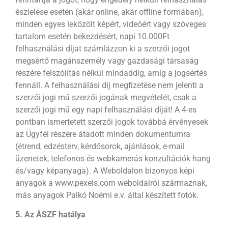
észlelése esetén (akár online, akár offline formában),
minden egyes leközölt képért, videóért vagy szöveges
tartalom esetén bekezdésért, napi 10.000Ft
felhasználási díjat számlázzon ki a szerzői jogot
megsértő magánszemély vagy gazdasági társaság
részére felszólítás nélkül mindaddig, amíg a jogsértés
fennáll. A felhasználási díj megfizetése nem jelenti a
szerzői jogi mű szerzői jogának megvételét, csak a
szerzői jogi mű egy napi felhasználási díját! A 4-es
pontban ismertetett szerzői jogok továbbá érvényesek
az Ügyfél részére átadott minden dokumentumra
(étrend, edzésterv, kérdősorok, ajánlások, e-mail
üzenetek, telefonos és webkamerás konzultációk hang
és/vagy képanyaga). A Weboldalon bizonyos képi
anyagok a www.pexels.com weboldalról származnak,
más anyagok Palkó Noémi e.v. által készített fotók.
5. Az ÁSZF hatálya