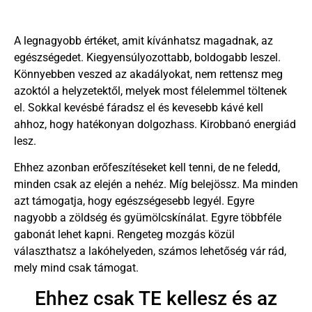
A legnagyobb értéket, amit kívánhatsz magadnak, az
egészségedet. Kiegyensúlyozottabb, boldogabb leszel.
Könnyebben veszed az akadályokat, nem rettensz meg
azoktól a helyzetektől, melyek most félelemmel töltenek
el. Sokkal kevésbé fáradsz el és kevesebb kávé kell
ahhoz, hogy hatékonyan dolgozhass. Kirobbanó energiád
lesz.
Ehhez azonban erőfeszítéseket kell tenni, de ne feledd,
minden csak az elején a nehéz. Míg belejössz. Ma minden
azt támogatja, hogy egészségesebb legyél. Egyre
nagyobb a zöldség és gyümölcskínálat. Egyre többféle
gabonát lehet kapni. Rengeteg mozgás közül
választhatsz a lakóhelyeden, számos lehetőség vár rád,
mely mind csak támogat.
Ehhez csak TE kellesz és az