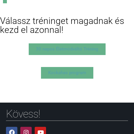
Válassz tréninget magadnak és
kezd el azonnal!
30 napos Életmódváltó Tréning
Kockahas program
Kövess!