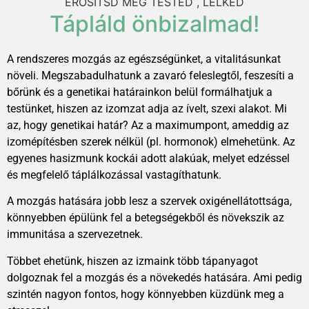
ERŐSÍTSD MEG TESTED , LELKED
Tápláld önbizalmad!
A rendszeres mozgás az egészségünket, a vitalitásunkat
növeli. Megszabadulhatunk a zavaró feleslegtől, feszesíti a
bőrünk és a genetikai határainkon belül formálhatjuk a
testünket, hiszen az izomzat adja az ívelt, szexi alakot. Mi
az, hogy genetikai határ? Az a maximumpont, ameddig az
izomépítésben szerek nélkül (pl. hormonok) elmehetünk. Az
egyenes hasizmunk kockái adott alakúak, melyet edzéssel
és megfelelő táplálkozással vastagíthatunk.
A mozgás hatására jobb lesz a szervek oxigénellátottsága,
könnyebben épülünk fel a betegségekből és növekszik az
immunitása a szervezetnek.
Többet ehetünk, hiszen az izmaink több tápanyagot
dolgoznak fel a mozgás és a növekedés hatására. Ami pedig
szintén nagyon fontos, hogy könnyebben küzdünk meg a