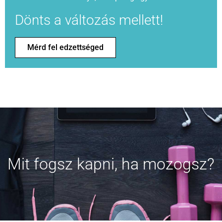
Dönts a változás mellett!
Mérd fel edzettséged
Mit fogsz kapni, ha mozogsz?