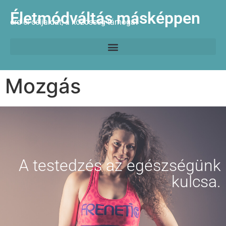
Életmódváltás másképpen
érd el céljaidat, a közösség támogat
Mozgás
A testedzés az egészségünk
kulcsa.