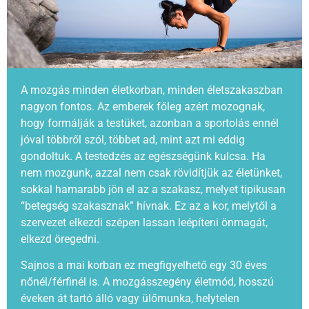
A mozgás minden életkorban, minden életszakaszban
nagyon fontos. Az emberek főleg azért mozognak,
hogy formálják a testüket, azonban a sportolás ennél
jóval többről szól, többet ad, mint azt mi eddig
gondoltuk. A testedzés az egészségünk kulcsa. Ha
nem mozgunk, azzal nem csak rövidítjük az életünket,
sokkal hamarabb jön el az a szakasz, melyet tipikusan
“betegség szakasznak” hívnak. Ez az a kor, melytől a
szervezet elkezdi szépen lassan leépíteni önmagát,
elkezd öregedni.
Sajnos a mai korban ez megfigyelhető egy 30 éves
nőnél/férfinél is. A mozgásszegény életmód, hosszú
éveken át tartó álló vagy ülőmunka, helytelen