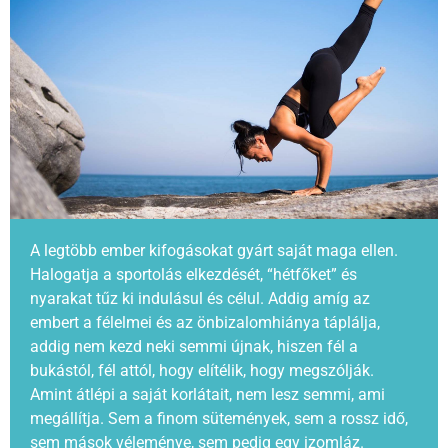
A legtöbb ember kifogásokat gyárt saját maga ellen.
Halogatja a sportolás elkezdését, “hétfőket” és
nyarakat tűz ki indulásul és célul. Addig amíg az
embert a félelmei és az önbizalomhiánya táplálja,
addig nem kezd neki semmi újnak, hiszen fél a
bukástól, fél attól, hogy elítélik, hogy megszólják.
Amint átlépi a saját korlátait, nem lesz semmi, ami
megállítja. Sem a finom sütemények, sem a rossz idő,
sem mások véleménye, sem pedig egy izomláz.