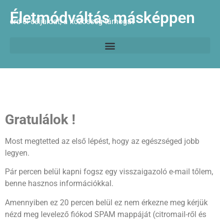
Életmódváltás másképpen
érd el céljaidat, a közösség támogat
Gratulálok !
Most megtetted az első lépést, hogy az egészséged jobb
legyen.
Pár percen belül kapni fogsz egy visszaigazoló e-mail tőlem,
benne hasznos információkkal.
Amennyiben ez 20 percen belül ez nem érkezne meg kérjük
nézd meg levelező fiókod SPAM mappáját (citromail-ről és